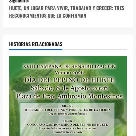
Siguiente:
v
HUETE, UN LUGAR PARA VIVIR, TRABAJAR Y CRECER: TRES
e
RECONOCIMIENTOS QUE LO CONFIRMAN
g
a
HISTORIAS RELACIONADAS
c
i
ó
n
d
e
e