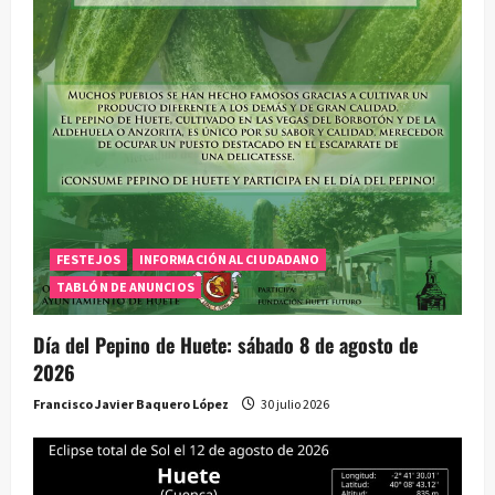
n
t
r
a
d
a
FESTEJOS
INFORMACIÓN AL CIUDADANO
TABLÓN DE ANUNCIOS
s
Día del Pepino de Huete: sábado 8 de agosto de
2026
Francisco Javier Baquero López
30 julio 2026