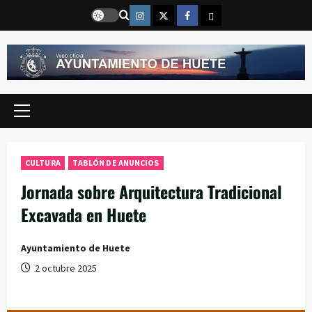
Saltar
Instragram
Twitter
Facebook
Email
al
contenido
Menú
principal
CULTURA
TABLÓN DE ANUNCIOS
Jornada sobre Arquitectura Tradicional
Excavada en Huete
Ayuntamiento de Huete
2 octubre 2025