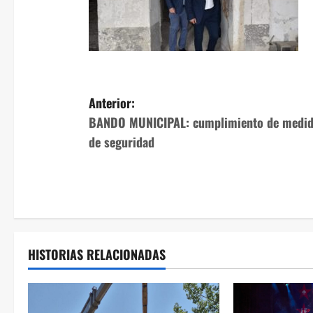
N
Anterior:
BANDO MUNICIPAL: cumplimiento de medid
a
de seguridad
v
e
g
a
HISTORIAS RELACIONADAS
c
i