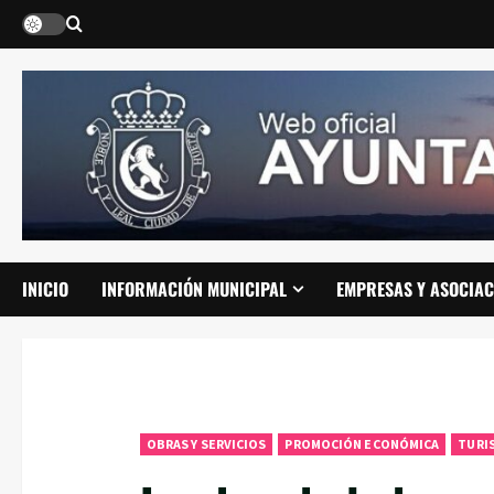
Saltar
al
contenido
INICIO
INFORMACIÓN MUNICIPAL
EMPRESAS Y ASOCIAC
OBRAS Y SERVICIOS
PROMOCIÓN ECONÓMICA
TURI