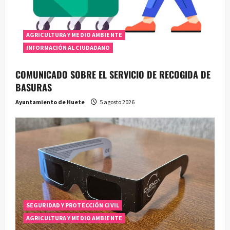
t
r
AGRICULTURA Y MEDIO AMBIENTE
INFORMACIÓN AL CIUDADANO
a
COMUNICADO SOBRE EL SERVICIO DE RECOGIDA DE
d
BASURAS
a
Ayuntamiento de Huete
5 agosto 2026
s
SEGURIDAD Y PROTECCIÓN CIVIL
AGRICULTURA Y MEDIO AMBIENTE