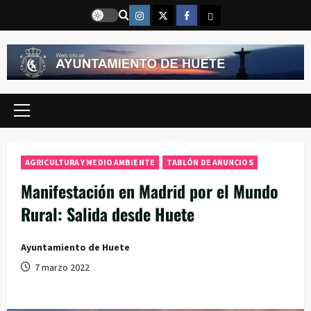
Saltar
Instragram
Twitter
Facebook
Email
al
contenido
Menú
principal
AGRICULTURA Y MEDIO AMBIENTE
TABLÓN DE ANUNCIOS
Manifestación en Madrid por el Mundo
Rural: Salida desde Huete
Ayuntamiento de Huete
7 marzo 2022