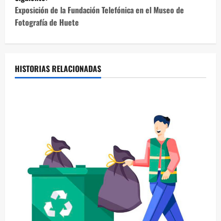
e
Exposición de la Fundación Telefónica en el Museo de
Fotografía de Huete
g
a
c
HISTORIAS RELACIONADAS
i
ó
n
d
e
e
n