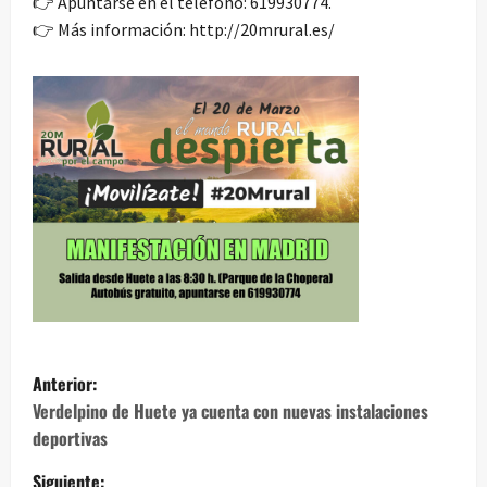
👉
Apuntarse en el teléfono: 619930774.
👉
Más información:
http://20mrural.es/
N
Anterior:
a
Verdelpino de Huete ya cuenta con nuevas instalaciones
deportivas
v
Siguiente: