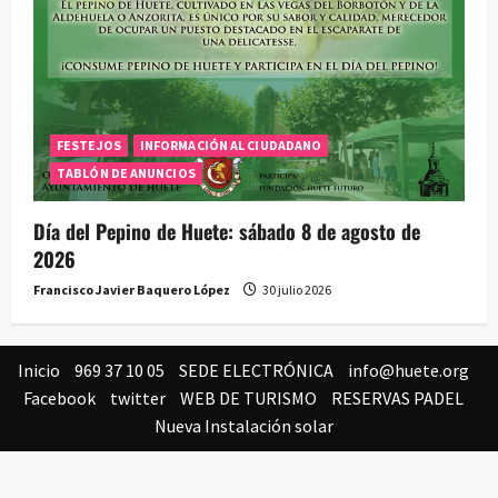
FESTEJOS
INFORMACIÓN AL CIUDADANO
TABLÓN DE ANUNCIOS
Día del Pepino de Huete: sábado 8 de agosto de
2026
Francisco Javier Baquero López
30 julio 2026
Inicio
969 37 10 05
SEDE ELECTRÓNICA
info@huete.org
Facebook
twitter
WEB DE TURISMO
RESERVAS PADEL
Nueva Instalación solar