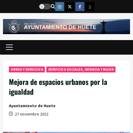
Saltar
Instragram
Twitter
Facebook
Email
al
contenido
Menú
principal
OBRAS Y SERVICIOS
SERVICIOS SOCIALES, INFANCIA Y MUJER
Mejora de espacios urbanos por la
igualdad
Ayuntamiento de Huete
27 noviembre 2022