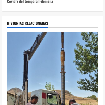
Covid y del temporal Filomena
g
a
c
HISTORIAS RELACIONADAS
i
ó
n
d
e
e
n
t