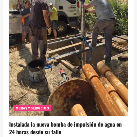
r
a
d
a
s
OBRAS Y SERVICIOS
Instalada la nueva bomba de impulsión de agua en
24 horas desde su fallo