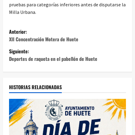
pruebas para categorías inferiores antes de disputarse la
Milla Urbana.
N
Anterior:
a
XII Concentración Motera de Huete
Siguiente:
v
Deportes de raqueta en el pabellón de Huete
e
g
HISTORIAS RELACIONADAS
a
c
i
ó