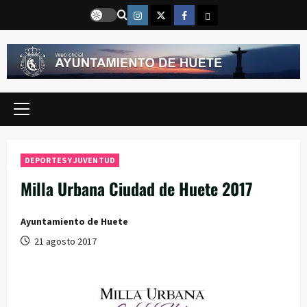
Saltar
Instragram
Twitter
Facebook
Email
al
contenido
Menú
principal
DEPORTES Y JUVENTUD
Milla Urbana Ciudad de Huete 2017
Ayuntamiento de Huete
21 agosto 2017