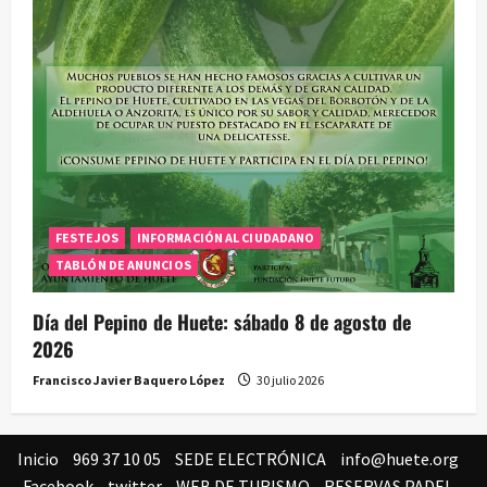
FESTEJOS
INFORMACIÓN AL CIUDADANO
TABLÓN DE ANUNCIOS
Día del Pepino de Huete: sábado 8 de agosto de
2026
Francisco Javier Baquero López
30 julio 2026
Inicio
969 37 10 05
SEDE ELECTRÓNICA
info@huete.org
Facebook
twitter
WEB DE TURISMO
RESERVAS PADEL