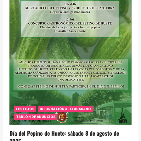
e
e
n
t
r
a
d
a
FESTEJOS
INFORMACIÓN AL CIUDADANO
s
TABLÓN DE ANUNCIOS
Día del Pepino de Huete: sábado 8 de agosto de