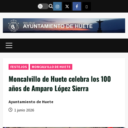
Saltar
Instragram
Twitter
Facebook
Email
al
contenido
Menú
principal
FESTEJOS
MONCALVILLO DE HUETE
Moncalvillo de Huete celebra los 100
años de Amparo López Sierra
Ayuntamiento de Huete
1 junio 2026