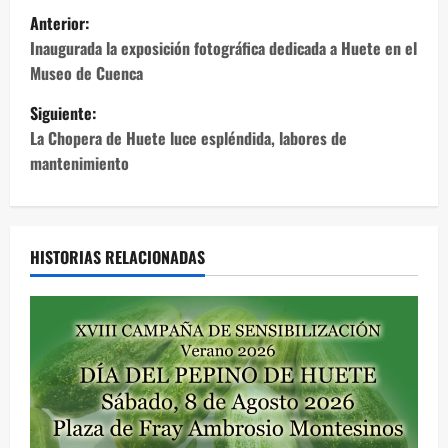
N
Anterior:
a
Inaugurada la exposición fotográfica dedicada a Huete en el
Museo de Cuenca
v
Siguiente:
e
La Chopera de Huete luce espléndida, labores de
mantenimiento
g
a
c
HISTORIAS RELACIONADAS
i
ó
n
d