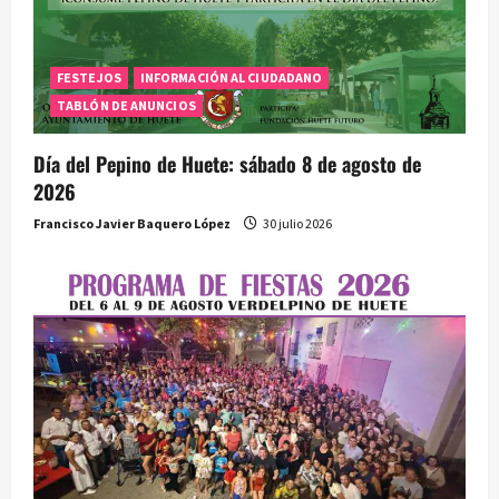
d
a
FESTEJOS
INFORMACIÓN AL CIUDADANO
TABLÓN DE ANUNCIOS
s
Día del Pepino de Huete: sábado 8 de agosto de
2026
Francisco Javier Baquero López
30 julio 2026