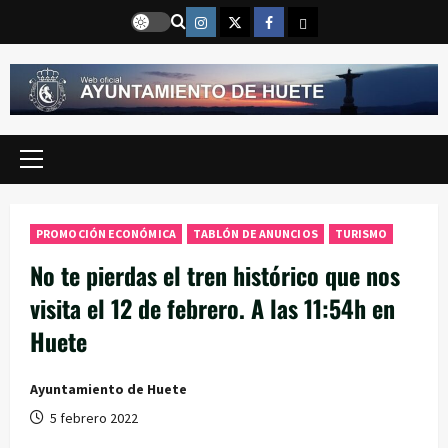
Saltar
Instragram
Twitter
Facebook
Email
al
contenido
Menú
principal
PROMOCIÓN ECONÓMICA
TABLÓN DE ANUNCIOS
TURISMO
No te pierdas el tren histórico que nos
visita el 12 de febrero. A las 11:54h en
Huete
Ayuntamiento de Huete
5 febrero 2022