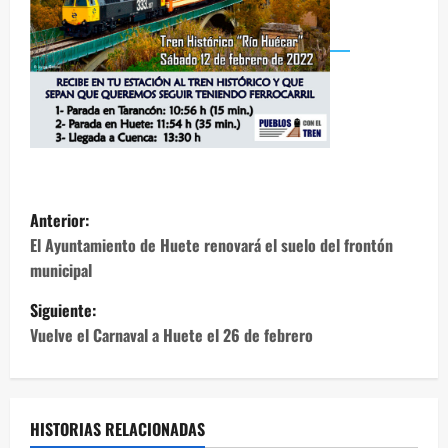
N
Anterior:
a
El Ayuntamiento de Huete renovará el suelo del frontón
municipal
v
Siguiente:
e
Vuelve el Carnaval a Huete el 26 de febrero
g
a
HISTORIAS RELACIONADAS