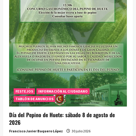
e
e
n
t
r
a
d
a
FESTEJOS
INFORMACIÓN AL CIUDADANO
TABLÓN DE ANUNCIOS
s
Día del Pepino de Huete: sábado 8 de agosto de
2026
Francisco Javier Baquero López
30 julio 2026