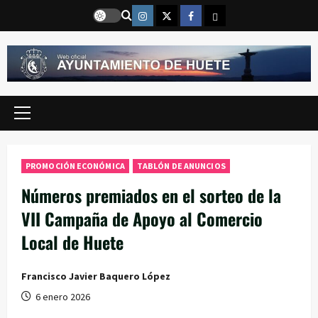
Saltar
Instragram
Twitter
Facebook
Email
al
contenido
Menú
principal
PROMOCIÓN ECONÓMICA
TABLÓN DE ANUNCIOS
Números premiados en el sorteo de la
VII Campaña de Apoyo al Comercio
Local de Huete
Francisco Javier Baquero López
6 enero 2026