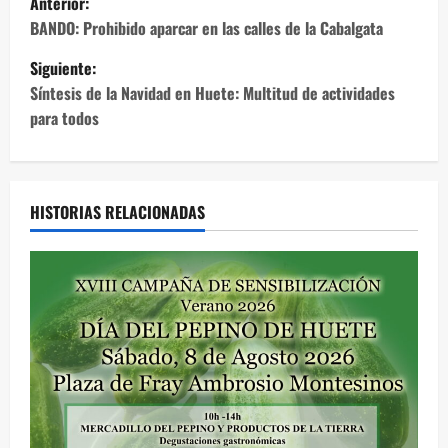
Anterior:
a
BANDO: Prohibido aparcar en las calles de la Cabalgata
Siguiente:
v
Síntesis de la Navidad en Huete: Multitud de actividades
e
para todos
g
a
HISTORIAS RELACIONADAS
c
i
ó
n
d