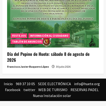
FESTEJOS
INFORMACIÓN AL CIUDADANO
TABLÓN DE ANUNCIOS
Día del Pepino de Huete: sábado 8 de agosto de
2026
Francisco Javier Baquero López
30 julio 2026
Inicio
969 37 10 05
SEDE ELECTRÓNICA
info@huete.org
Facebook
twitter
WEB DE TURISMO
RESERVAS PADEL
Nueva Instalación solar