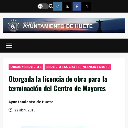
Saltar
Instragram
Twitter
Facebook
Email
al
contenido
Menú
principal
OBRAS Y SERVICIOS
SERVICIOS SOCIALES, INFANCIA Y MUJER
Otorgada la licencia de obra para la
terminación del Centro de Mayores
Ayuntamiento de Huete
22 abril 2015