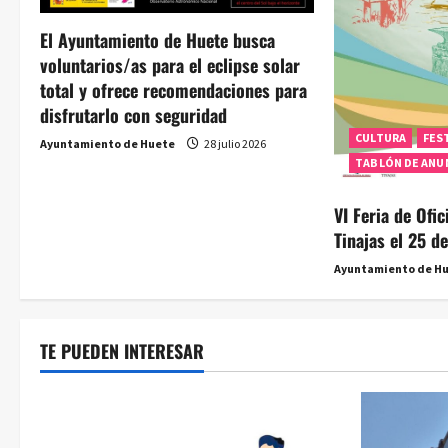
e
El Ayuntamiento de Huete busca
voluntarios/as para el eclipse solar
e
total y ofrece recomendaciones para
n
disfrutarlo con seguridad
CULTURA
FES
Ayuntamiento de Huete
28 julio 2026
t
TABLÓN DE ANU
r
VI Feria de Ofi
a
Tinajas el 25 de
Ayuntamiento de H
d
a
TE PUEDEN INTERESAR
s