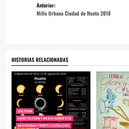
N
Anterior:
Milla Urbana Ciudad de Huete 2018
a
v
e
g
HISTORIAS RELACIONADAS
a
c
i
ó
CULTURA
n
AGRICULTURA Y MEDIO AMBIENTE
d
SEGURIDAD Y PROTECCIÓN CIVIL