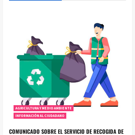
c
i
ó
n
d
e
e
n
t
AGRICULTURA Y MEDIO AMBIENTE
r
INFORMACIÓN AL CIUDADANO
a
COMUNICADO SOBRE EL SERVICIO DE RECOGIDA DE