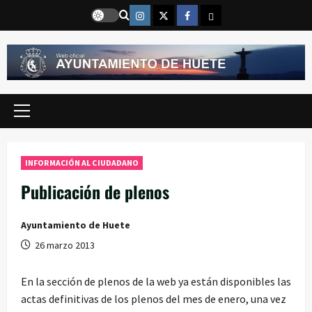
Saltar
Instragram
Twitter
Facebook
Email
al
contenido
Menú
principal
INFORMACIÓN AL CIUDADANO
Publicación de plenos
Ayuntamiento de Huete
26 marzo 2013
En la sección de plenos de la web ya están disponibles las
actas definitivas de los plenos del mes de enero, una vez