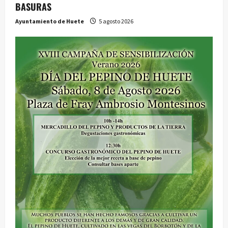
BASURAS
d
Ayuntamiento de Huete
5 agosto 2026
a
s