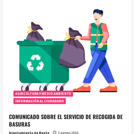
i
ó
n
d
e
e
n
AGRICULTURA Y MEDIO AMBIENTE
t
INFORMACIÓN AL CIUDADANO
r
COMUNICADO SOBRE EL SERVICIO DE RECOGIDA DE
a
BASURAS
Ayuntamiento de Huete
5 agosto 2026