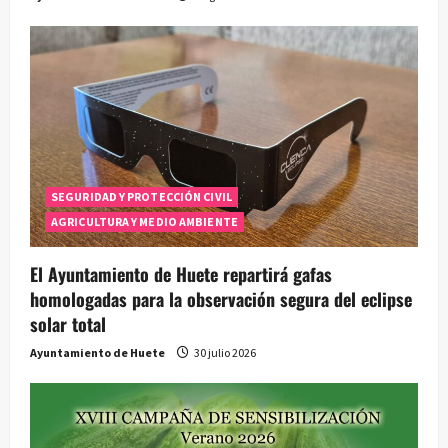
d
a
s
SEGURIDAD Y PROTECCIÓN CIVIL
AGRICULTURA Y MEDIO AMBIENTE
El Ayuntamiento de Huete repartirá gafas
homologadas para la observación segura del eclipse
solar total
Ayuntamiento de Huete
30 julio 2026