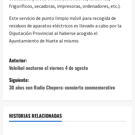
frigoríficos, secadoras, impresoras, ordenadores, etc.).
Este servicio de punto limpio móvil para recogida de
residuos de aparatos eléctricos es llevado a cabo por la
Diputación Provincial al haberse acogido el
Ayuntamiento de Huete al mismo.
N
Anterior:
a
Voleibol nocturno el viernes 4 de agosto
Siguiente:
v
30 años con Radio Chopera: concierto conmemorativo
e
g
HISTORIAS RELACIONADAS
a
c