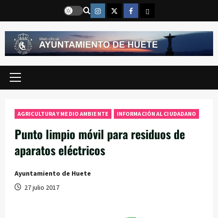
Saltar
Instragram
Twitter
Facebook
Email
al
contenido
Menú
principal
AGRICULTURA Y MEDIO AMBIENTE
INFORMACIÓN AL CIUDADANO
Punto limpio móvil para residuos de
aparatos eléctricos
Ayuntamiento de Huete
27 julio 2017