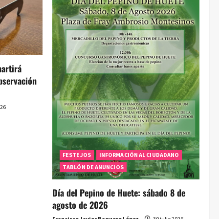
artirá
bservación
026
FESTEJOS
INFORMACIÓN AL CIUDADANO
TABLÓN DE ANUNCIOS
Día del Pepino de Huete: sábado 8 de
agosto de 2026
Francisco Javier Baquero López
30 julio 2026