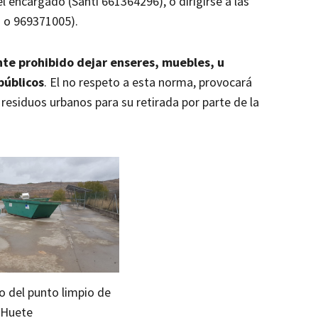
 encargado (Santi 661364296), o dirigirse a las
g o 969371005).
te prohibido dejar enseres, muebles, u
públicos
. El no respeto a esta norma, provocará
esiduos urbanos para su retirada por parte de la
o del punto limpio de
Huete