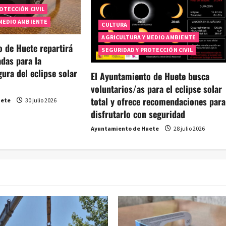
OTECCIÓN CIVIL
 MEDIO AMBIENTE
CULTURA
AGRICULTURA Y MEDIO AMBIENTE
o de Huete repartirá
SEGURIDAD Y PROTECCIÓN CIVIL
das para la
ura del eclipse solar
El Ayuntamiento de Huete busca
voluntarios/as para el eclipse solar
total y ofrece recomendaciones para
uete
30 julio 2026
disfrutarlo con seguridad
Ayuntamiento de Huete
28 julio 2026