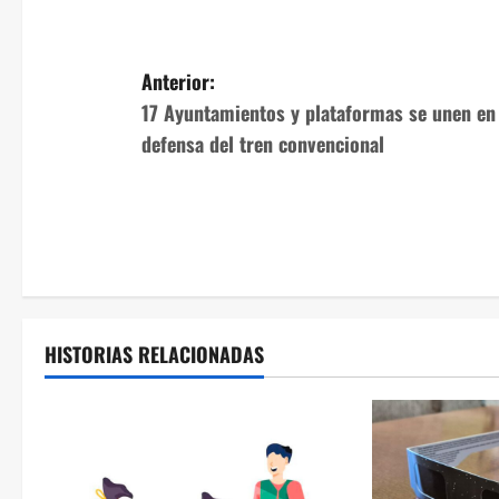
N
Anterior:
17 Ayuntamientos y plataformas se unen en
a
defensa del tren convencional
v
e
g
a
HISTORIAS RELACIONADAS
c
i
ó