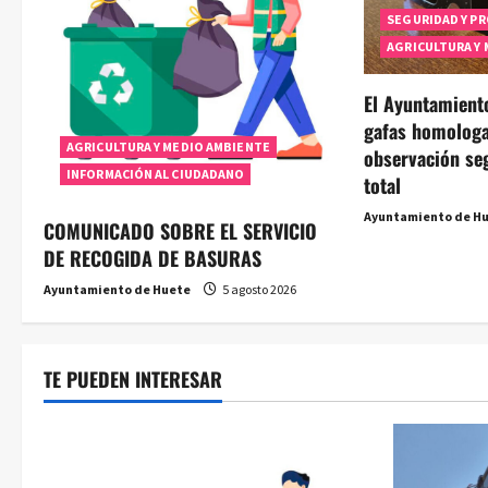
n
SEGURIDAD Y PR
d
AGRICULTURA Y
e
El Ayuntamient
gafas homologa
e
AGRICULTURA Y MEDIO AMBIENTE
observación seg
INFORMACIÓN AL CIUDADANO
n
total
Ayuntamiento de H
t
COMUNICADO SOBRE EL SERVICIO
DE RECOGIDA DE BASURAS
r
Ayuntamiento de Huete
5 agosto 2026
a
d
TE PUEDEN INTERESAR
a
s