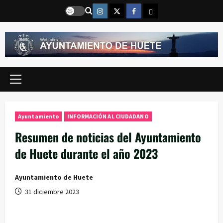
Saltar
Instragram
Twitter
Facebook
Email
al
contenido
Menú
principal
Ayuntamiento
INFORMACIÓN AL CIUDADANO
Resumen de noticias del Ayuntamiento
de Huete durante el año 2023
Ayuntamiento de Huete
31 diciembre 2023