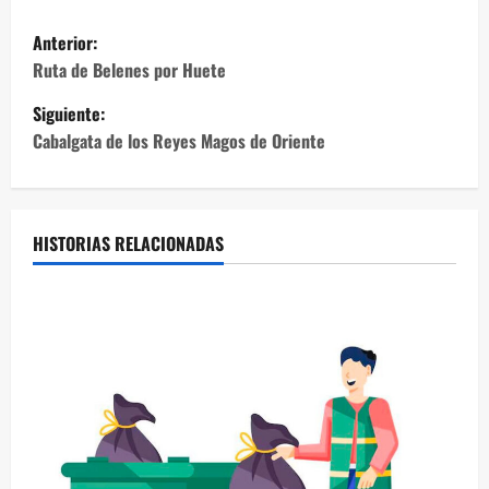
N
Anterior:
a
Ruta de Belenes por Huete
Siguiente:
v
Cabalgata de los Reyes Magos de Oriente
e
g
HISTORIAS RELACIONADAS
a
c
i
ó
n