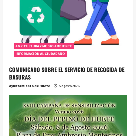
d
e
e
n
AGRICULTURA Y MEDIO AMBIENTE
t
INFORMACIÓN AL CIUDADANO
r
COMUNICADO SOBRE EL SERVICIO DE RECOGIDA DE
a
BASURAS
d
Ayuntamiento de Huete
5 agosto 2026
a
s