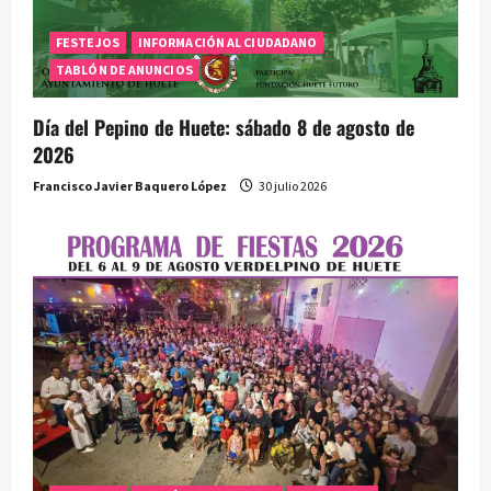
a
FESTEJOS
INFORMACIÓN AL CIUDADANO
TABLÓN DE ANUNCIOS
s
Día del Pepino de Huete: sábado 8 de agosto de
2026
Francisco Javier Baquero López
30 julio 2026