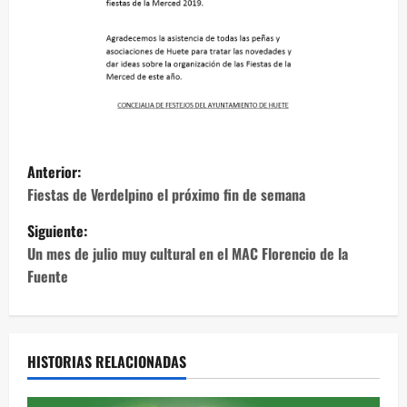
N
Anterior:
a
Fiestas de Verdelpino el próximo fin de semana
Siguiente:
v
Un mes de julio muy cultural en el MAC Florencio de la
e
Fuente
g
a
HISTORIAS RELACIONADAS
c