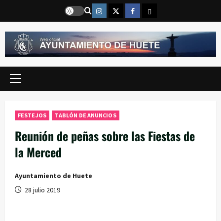
Saltar
Instragram
Twitter
Facebook
Email
al
contenido
Menú
principal
FESTEJOS
TABLÓN DE ANUNCIOS
Reunión de peñas sobre las Fiestas de
la Merced
Ayuntamiento de Huete
28 julio 2019