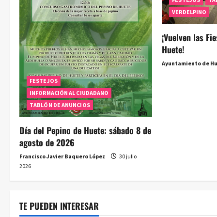
d
VERDELPINO
e
¡Vuelven las Fi
e
Huete!
Ayuntamiento de H
n
FESTEJOS
t
INFORMACIÓN AL CIUDADANO
r
TABLÓN DE ANUNCIOS
a
Día del Pepino de Huete: sábado 8 de
agosto de 2026
d
Francisco Javier Baquero López
30 julio
a
2026
s
TE PUEDEN INTERESAR