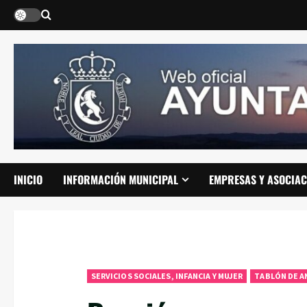
Saltar
al
contenido
INICIO
INFORMACIÓN MUNICIPAL
EMPRESAS Y ASOCIAC
SERVICIOS SOCIALES, INFANCIA Y MUJER
TABLÓN DE A