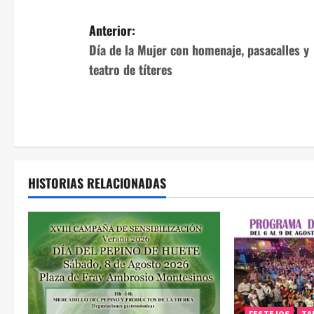
N
Anterior:
Día de la Mujer con homenaje, pasacalles y
a
teatro de títeres
v
e
g
a
HISTORIAS RELACIONADAS
c
i
ó
n
FESTEJOS
TA