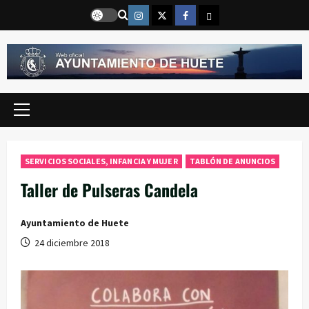
Saltar
Instragram
Twitter
Facebook
Email
al
contenido
Menú
principal
SERVICIOS SOCIALES, INFANCIA Y MUJER
TABLÓN DE ANUNCIOS
Taller de Pulseras Candela
Ayuntamiento de Huete
24 diciembre 2018