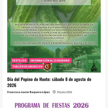
n
t
r
a
d
a
FESTEJOS
INFORMACIÓN AL CIUDADANO
s
TABLÓN DE ANUNCIOS
Día del Pepino de Huete: sábado 8 de agosto de
2026
Francisco Javier Baquero López
30 julio 2026