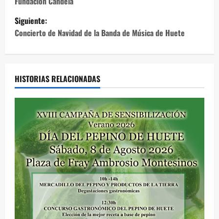
v
Fundación Candela
e
Siguiente:
Concierto de Navidad de la Banda de Música de Huete
g
a
c
HISTORIAS RELACIONADAS
i
ó
n
d
e
e