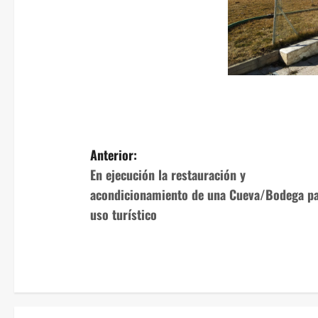
N
Anterior:
En ejecución la restauración y
a
acondicionamiento de una Cueva/Bodega p
v
uso turístico
e
g
a