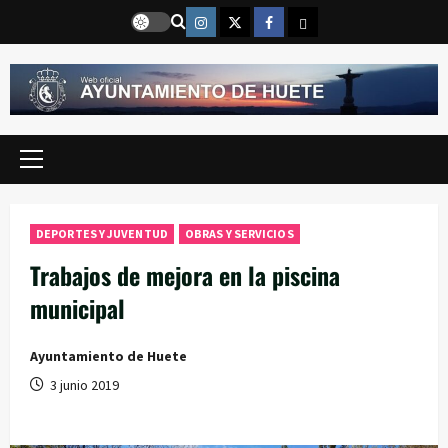
Saltar
Instragram
Twitter
Facebook
Email
al
contenido
Menú
principal
DEPORTES Y JUVENTUD
OBRAS Y SERVICIOS
Trabajos de mejora en la piscina
municipal
Ayuntamiento de Huete
3 junio 2019