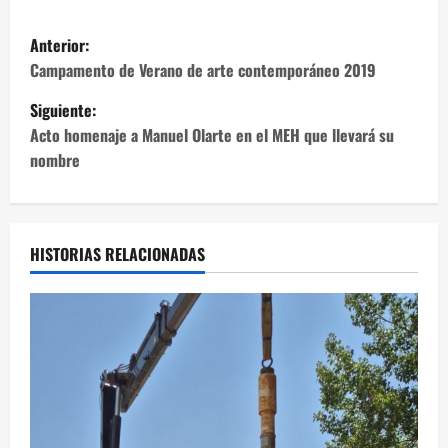
N
Anterior:
a
Campamento de Verano de arte contemporáneo 2019
Siguiente:
v
Acto homenaje a Manuel Olarte en el MEH que llevará su
e
nombre
g
a
HISTORIAS RELACIONADAS
c
i
ó
n