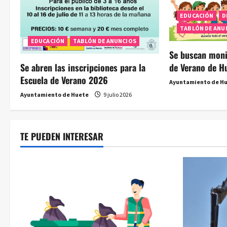
n
EDUCACIÓN
D
t
TABLÓN DE ANU
r
EDUCACIÓN
TABLÓN DE ANUNCIOS
Se buscan moni
a
de Verano de H
Se abren las inscripciones para la
Escuela de Verano 2026
Ayuntamiento de H
d
Ayuntamiento de Huete
9 julio 2026
a
s
TE PUEDEN INTERESAR