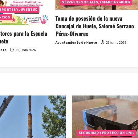
SERVICIOS SOCIALES, INFANCIA Y MUJER
EPORTES Y JUVENTUD
Toma de posesión de la nueva
NCIOS
Concejal de Huete, Salomé Serrano
tores para la Escuela
Pérez-Olivares
uete
Ayuntamiento de Huete
23 junio 2026
uete
25 junio 2026
SEGURIDAD Y PROTECCIÓN CIVIL