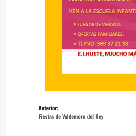
N
Anterior:
Fiestas de Valdemoro del Rey
a
v