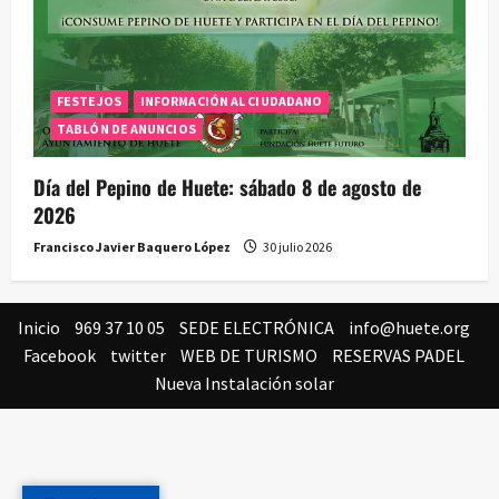
FESTEJOS
INFORMACIÓN AL CIUDADANO
TABLÓN DE ANUNCIOS
Día del Pepino de Huete: sábado 8 de agosto de
2026
Francisco Javier Baquero López
30 julio 2026
Inicio
969 37 10 05
SEDE ELECTRÓNICA
info@huete.org
Facebook
twitter
WEB DE TURISMO
RESERVAS PADEL
Nueva Instalación solar