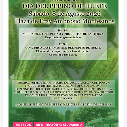
i
ó
n
d
e
e
n
t
r
a
d
FESTEJOS
INFORMACIÓN AL CIUDADANO