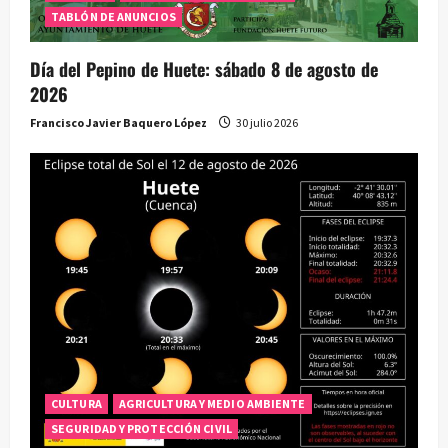
a
TABLÓN DE ANUNCIOS
s
Día del Pepino de Huete: sábado 8 de agosto de
2026
Francisco Javier Baquero López
30 julio 2026
CULTURA
AGRICULTURA Y MEDIO AMBIENTE
SEGURIDAD Y PROTECCIÓN CIVIL