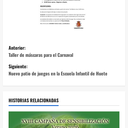
N
Anterior:
a
Taller de máscaras para el Carnaval
Siguiente:
v
Nuevo patio de juegos en la Escuela Infantil de Huete
e
g
HISTORIAS RELACIONADAS
a
c