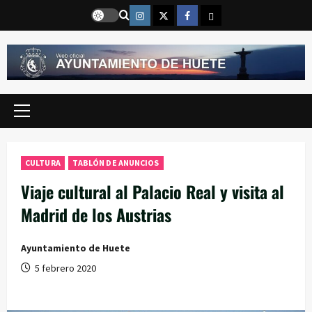
Saltar
Instragram
Twitter
Facebook
Email
al
contenido
Menú
principal
CULTURA
TABLÓN DE ANUNCIOS
Viaje cultural al Palacio Real y visita al
Madrid de los Austrias
Ayuntamiento de Huete
5 febrero 2020