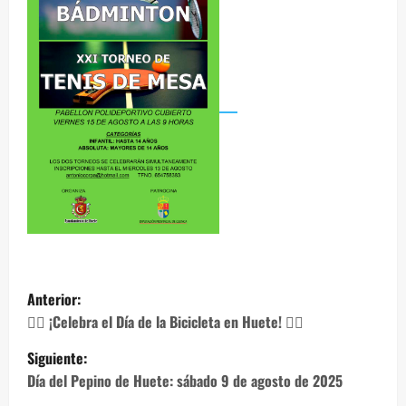
N
Anterior:
a
🚴‍♀️ ¡Celebra el Día de la Bicicleta en Huete! 🚴‍♂️
Siguiente:
v
Día del Pepino de Huete: sábado 9 de agosto de 2025