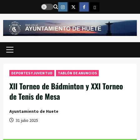
Saltar
Instragram
Twitter
Facebook
Email
al
contenido
Menú
principal
DEPORTES Y JUVENTUD
TABLÓN DE ANUNCIOS
XII Torneo de Bádminton y XXI Torneo
de Tenis de Mesa
Ayuntamiento de Huete
31 julio 2025