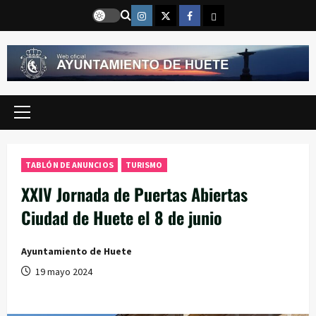
Saltar
Instragram
Twitter
Facebook
Email
al
contenido
Menú
principal
TABLÓN DE ANUNCIOS
TURISMO
XXIV Jornada de Puertas Abiertas
Ciudad de Huete el 8 de junio
Ayuntamiento de Huete
19 mayo 2024