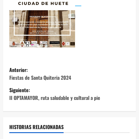
N
Anterior:
a
Fiestas de Santa Quiteria 2024
Siguiente:
v
II OPTAMAYOR, ruta saludable y cultural a pie
e
g
HISTORIAS RELACIONADAS
a