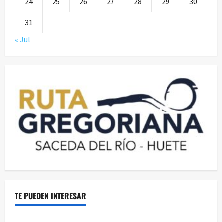
24
25
26
27
28
29
30
31
« Jul
TE PUEDEN INTERESAR