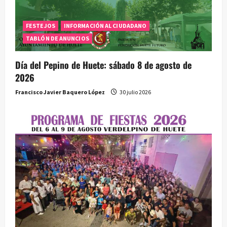
d
FESTEJOS
INFORMACIÓN AL CIUDADANO
a
TABLÓN DE ANUNCIOS
s
Día del Pepino de Huete: sábado 8 de agosto de
2026
Francisco Javier Baquero López
30 julio 2026