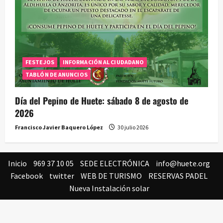
FESTEJOS
INFORMACIÓN AL CIUDADANO
TABLÓN DE ANUNCIOS
Día del Pepino de Huete: sábado 8 de agosto de
2026
Francisco Javier Baquero López
30 julio 2026
Inicio
969 37 10 05
SEDE ELECTRÓNICA
info@huete.org
Facebook
twitter
WEB DE TURISMO
RESERVAS PADEL
Nueva Instalación solar