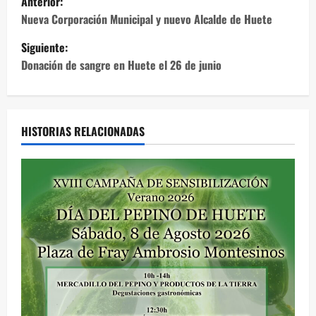
Anterior:
a
Nueva Corporación Municipal y nuevo Alcalde de Huete
Siguiente:
v
Donación de sangre en Huete el 26 de junio
e
g
HISTORIAS RELACIONADAS
a
c
i
ó
n
d