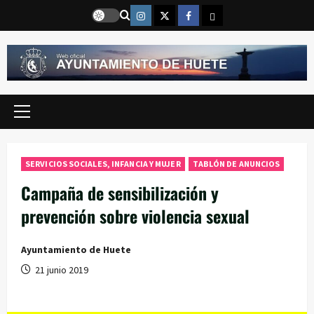
Saltar
Instragram
Twitter
Facebook
Email
al
contenido
Menú
principal
SERVICIOS SOCIALES, INFANCIA Y MUJER
TABLÓN DE ANUNCIOS
Campaña de sensibilización y
prevención sobre violencia sexual
Ayuntamiento de Huete
21 junio 2019