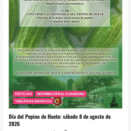
e
e
n
t
r
a
d
a
FESTEJOS
INFORMACIÓN AL CIUDADANO
TABLÓN DE ANUNCIOS
s
Día del Pepino de Huete: sábado 8 de agosto de
2026