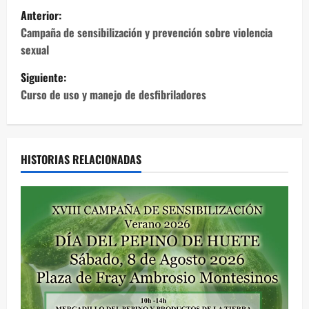
N
Anterior:
a
Campaña de sensibilización y prevención sobre violencia
sexual
v
Siguiente:
e
Curso de uso y manejo de desfibriladores
g
a
HISTORIAS RELACIONADAS
c
i
ó
n
d