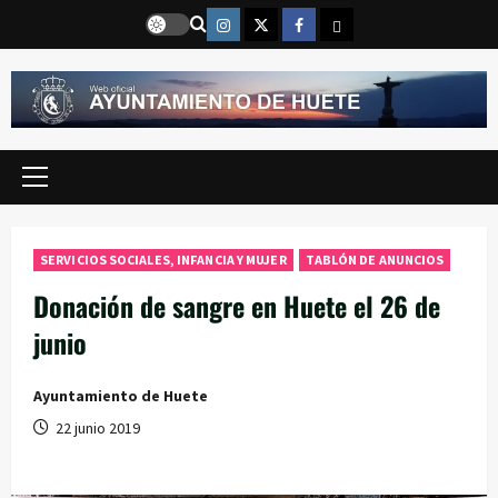
Saltar
Instragram
Twitter
Facebook
Email
al
contenido
Menú
principal
SERVICIOS SOCIALES, INFANCIA Y MUJER
TABLÓN DE ANUNCIOS
Donación de sangre en Huete el 26 de
junio
Ayuntamiento de Huete
22 junio 2019