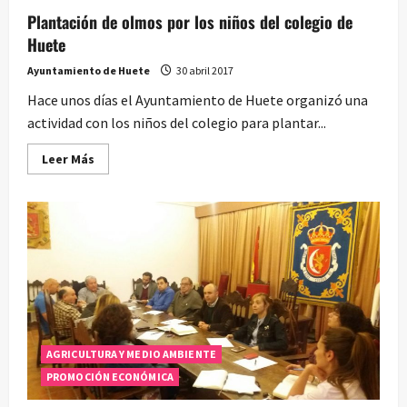
Plantación de olmos por los niños del colegio de
Huete
Ayuntamiento de Huete
30 abril 2017
Hace unos días el Ayuntamiento de Huete organizó una
actividad con los niños del colegio para plantar...
Leer
Leer Más
más
acerca
de
Plantación
de
olmos
por
los
niños
del
colegio
de
Huete
AGRICULTURA Y MEDIO AMBIENTE
PROMOCIÓN ECONÓMICA