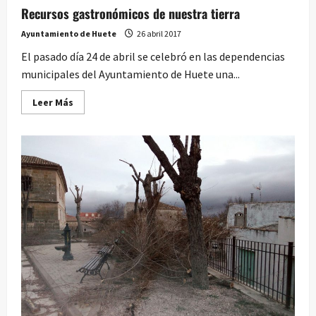
Recursos gastronómicos de nuestra tierra
Ayuntamiento de Huete
26 abril 2017
El pasado día 24 de abril se celebró en las dependencias
municipales del Ayuntamiento de Huete una...
Leer
Leer Más
más
acerca
de
Recursos
gastronómicos
de
nuestra
tierra