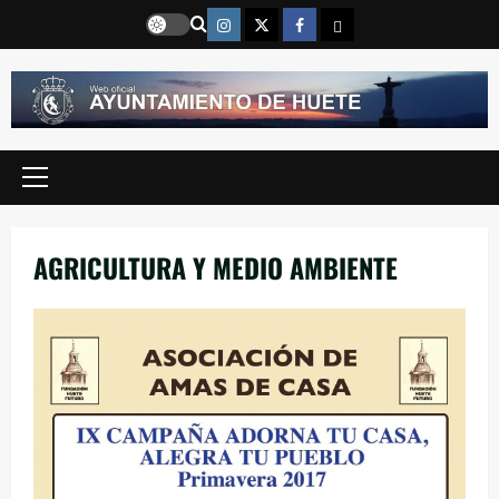
Saltar
Instragram
Twitter
Facebook
Email
al
contenido
Menú
principal
AGRICULTURA Y MEDIO AMBIENTE