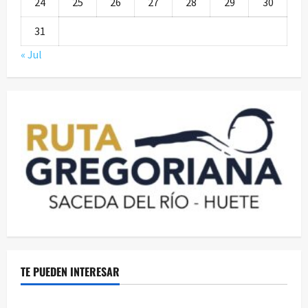
24
25
26
27
28
29
30
31
« Jul
TE PUEDEN INTERESAR