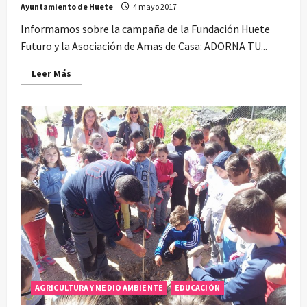
Ayuntamiento de Huete
4 mayo 2017
Informamos sobre la campaña de la Fundación Huete
Futuro y la Asociación de Amas de Casa: ADORNA TU...
Leer
Leer Más
más
acerca
de
Adorna
tu
casa
alegra
tu
pueblo
AGRICULTURA Y MEDIO AMBIENTE
EDUCACIÓN