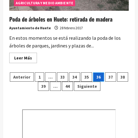
AGRICULTURA Y MEDIO AMBIENTE
Poda de árboles en Huete: retirada de madera
Ayuntamiento de Huete
28 febrero 2017
En estos momentos se está realizando la poda de los
árboles de parques, jardines y plazas de...
Leer
Leer Más
más
acerca
de
Paginación
Poda
Anterior
1
…
33
34
35
36
37
38
de
árboles
39
…
44
Siguiente
de
en
Huete:
retirada
entradas
de
madera