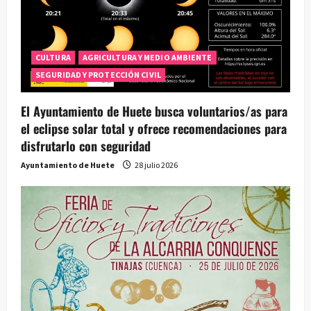
d
e
CULTURA
AGRICULTURA Y MEDIO AMBIENTE
e
SEGURIDAD Y PROTECCIÓN CIVIL
n
El Ayuntamiento de Huete busca voluntarios/as para
t
el eclipse solar total y ofrece recomendaciones para
disfrutarlo con seguridad
r
Ayuntamiento de Huete
28 julio 2026
a
d
a
s