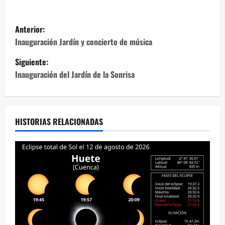
N
Anterior:
a
Inauguración Jardín y concierto de música
Siguiente:
v
Inauguración del Jardín de la Sonrisa
e
g
HISTORIAS RELACIONADAS
a
c
i
ó
n