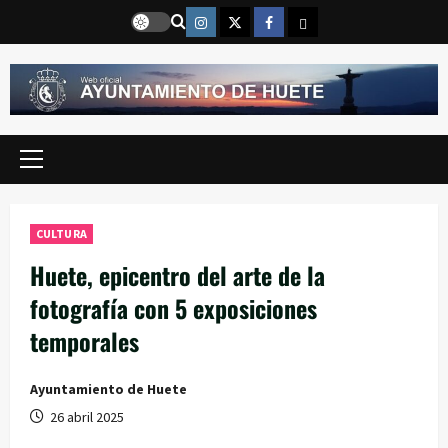
Saltar
Instragram
Twitter
Facebook
Email
al
contenido
Menú
principal
CULTURA
Huete, epicentro del arte de la
fotografía con 5 exposiciones
temporales
Ayuntamiento de Huete
26 abril 2025