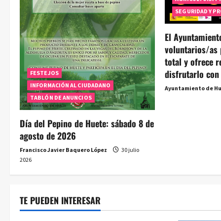
d
SEGURIDAD Y PR
e
El Ayuntamient
e
voluntarios/as 
n
total y ofrece
disfrutarlo con
FESTEJOS
t
INFORMACIÓN AL CIUDADANO
Ayuntamiento de H
r
TABLÓN DE ANUNCIOS
a
Día del Pepino de Huete: sábado 8 de
agosto de 2026
d
Francisco Javier Baquero López
30 julio
a
2026
s
TE PUEDEN INTERESAR