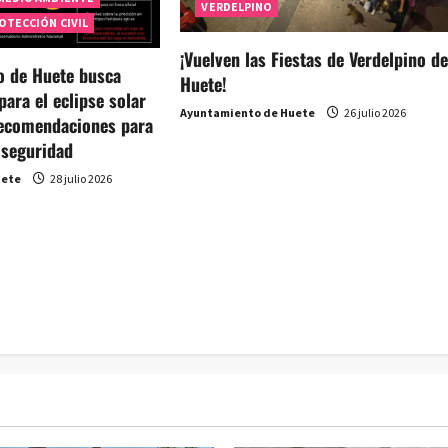
VERDELPINO
OTECCIÓN CIVIL
¡Vuelven las Fiestas de Verdelpino d
o de Huete busca
Huete!
para el eclipse solar
Ayuntamiento de Huete
26 julio 2026
 recomendaciones para
 seguridad
uete
28 julio 2026