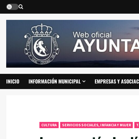
Saltar
al
contenido
INICIO
INFORMACIÓN MUNICIPAL
EMPRESAS Y ASOCIAC
CULTURA
SERVICIOS SOCIALES, INFANCIA Y MUJER
T