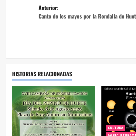
N
Anterior:
Canto de los mayos por la Rondalla de Hue
a
v
e
g
a
HISTORIAS RELACIONADAS
c
i
ó
n
CULTURA
AGRICULTURA Y