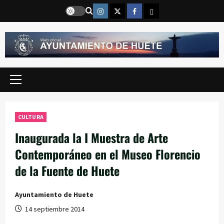
Saltar
Instragram
Twitter
Facebook
Email
al
contenido
Menú
principal
CULTURA
Inaugurada la I Muestra de Arte
Contemporáneo en el Museo Florencio
de la Fuente de Huete
Ayuntamiento de Huete
14 septiembre 2014