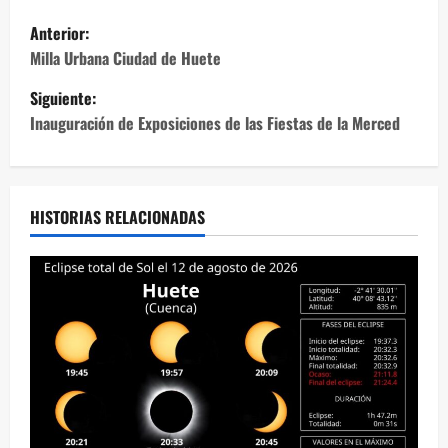
N
Anterior:
a
Milla Urbana Ciudad de Huete
Siguiente:
v
Inauguración de Exposiciones de las Fiestas de la Merced
e
g
HISTORIAS RELACIONADAS
a
c
i
ó
n
d