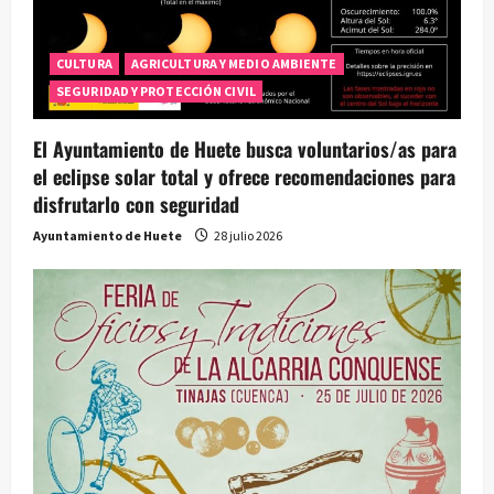
e
CULTURA
AGRICULTURA Y MEDIO AMBIENTE
e
SEGURIDAD Y PROTECCIÓN CIVIL
n
El Ayuntamiento de Huete busca voluntarios/as para
t
el eclipse solar total y ofrece recomendaciones para
disfrutarlo con seguridad
r
Ayuntamiento de Huete
28 julio 2026
a
d
a
s