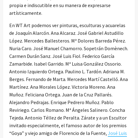
propia e indiscutible en su manera de expresarse
artísticamente.
En WT Art podemos ver pinturas, esculturas y acuarelas
de Joaquín Alarcón. Ana Alcaraz. José Gabriel Astudillo
López. Mercedes Ballesteros. Mª Dolores Barreda Pérez.
Nuria Caro. José Manuel Chamorro. Sopetrán Domènech.
Carmen Durán Sanz. José Luis Fiol. Federico García
Zamarbide. Isabel Garrido. Mª Luisa González Ossorio.
Antonio Izquierdo Ortega. Paulino L. Tardón. Adriana M.
Berges. Fernando de Marta. Mercedes Martí Castelló. Ana
Martínez. Ana Morales López. Victoria Moreno. Ana
Muñoz. Feliciana Ortega. Juan de la Cruz Pallarés.
Alejandro Pedrajas. Enrique Pedrero Muñoz. Pablo
Reviriego. Carlos Romano. Mª Ángeles Salinero. Concha
Tejeda. Antonio Téllez de Peralta. Zárate y a un Escultor
invitado especialmente, el famoso autor de los premios
“Goya” y viejo amigo de Florencio de la Fuente,
José Luis