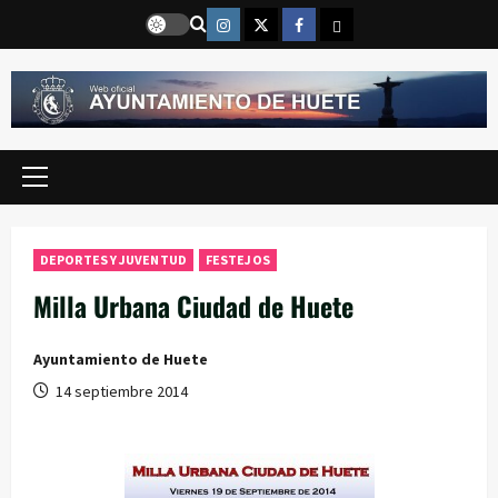
Saltar
Instragram
Twitter
Facebook
Email
al
contenido
Menú
principal
DEPORTES Y JUVENTUD
FESTEJOS
Milla Urbana Ciudad de Huete
Ayuntamiento de Huete
14 septiembre 2014