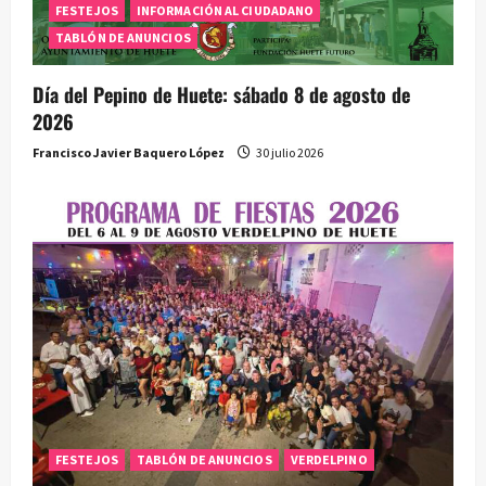
a
FESTEJOS
INFORMACIÓN AL CIUDADANO
TABLÓN DE ANUNCIOS
s
Día del Pepino de Huete: sábado 8 de agosto de
2026
Francisco Javier Baquero López
30 julio 2026
FESTEJOS
TABLÓN DE ANUNCIOS
VERDELPINO