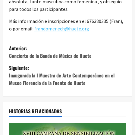
absoluta, tanto masculina como femenina., y obsequio
para todos los participantes.
Más información e inscripciones en el 676380335 (Fran),
o por email:
frandomenech@huete.org
N
Anterior:
a
Concierto de la Banda de Música de Huete
Siguiente:
v
Inaugurada la I Muestra de Arte Contemporáneo en el
e
Museo Florencio de la Fuente de Huete
g
a
HISTORIAS RELACIONADAS
c
i