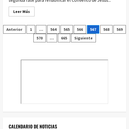
Leer
Leer Más
más
acerca
de
Paginación
Sale
Anterior
1
…
564
565
566
567
568
569
a
concurso
570
…
665
Siguiente
de
la
segunda
fase
entradas
para
rehabilitar
el
Convento
del
Cristo
de
Huete
como
museo
fotográfico
CALENDARIO DE NOTICIAS