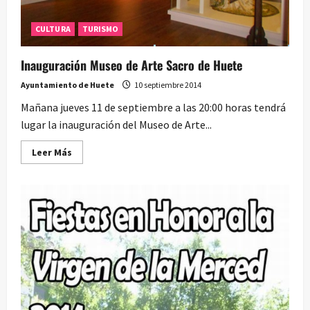
CULTURA
TURISMO
Inauguración Museo de Arte Sacro de Huete
Ayuntamiento de Huete
10 septiembre 2014
Mañana jueves 11 de septiembre a las 20:00 horas tendrá
lugar la inauguración del Museo de Arte...
Leer
Leer Más
más
acerca
de
Inauguración
Museo
de
Arte
Sacro
de
Huete