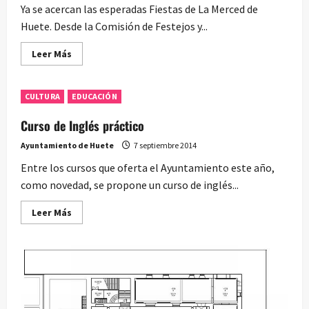
Ya se acercan las esperadas Fiestas de La Merced de
Huete. Desde la Comisión de Festejos y...
Leer
Leer Más
más
acerca
de
Programa
CULTURA
EDUCACIÓN
de
las
Fiestas
Curso de Inglés práctico
de
la
Ayuntamiento de Huete
7 septiembre 2014
Merced
2014
Entre los cursos que oferta el Ayuntamiento este año,
como novedad, se propone un curso de inglés...
Leer
Leer Más
más
acerca
de
Curso
de
Inglés
práctico