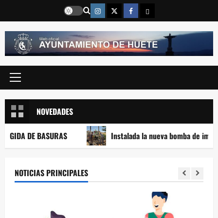
Saltar
Instragram
Twitter
Facebook
Email
al
contenido
Menú
principal
NOVEDADES
E BASURAS
Instalada la nueva bomba de impulsión de ag
NOTICIAS PRINCIPALES