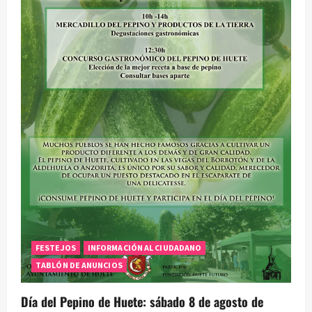
segura
del
eclipse
solar
total
FESTEJOS
INFORMACIÓN AL CIUDADANO
TABLÓN DE ANUNCIOS
Día del Pepino de Huete: sábado 8 de agosto de