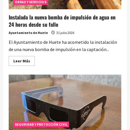
OBRAS Y SERVICIOS
Instalada la nueva bomba de impulsión de agua en
24 horas desde su fallo
Ayuntamiento de Huete
31 julio 2026
El Ayuntamiento de Huete ha acometido la instalación
de una nueva bomba de impulsión en la captación...
Leer
Leer Más
más
acerca
de
Instalada
la
nueva
bomba
de
impulsión
de
agua
en
24
horas
desde
SEGURIDAD Y PROTECCIÓN CIVIL
su
fallo