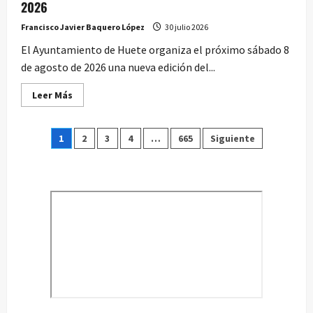
2026
Francisco Javier Baquero López
30 julio 2026
El Ayuntamiento de Huete organiza el próximo sábado 8
de agosto de 2026 una nueva edición del...
Leer
Leer Más
más
acerca
de
Paginación
Día
1
2
3
4
…
665
Siguiente
del
Pepino
de
de
Huete:
sábado
entradas
8
de
agosto
de
2026