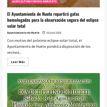
AGRICULTURA Y MEDIO AMBIENTE
El Ayuntamiento de Huete repartirá gafas
homologadas para la observación segura del eclipse
solar total
Ayuntamiento de Huete
30 julio 2026
Con motivo del próximo eclipse solar total, el
Ayuntamiento de Huete pondrá a disposición de los
vecinos...
Leer
Leer Más
más
acerca
de
El
Ayuntamiento
de
Huete
repartirá
gafas
homologadas
para
la
observación