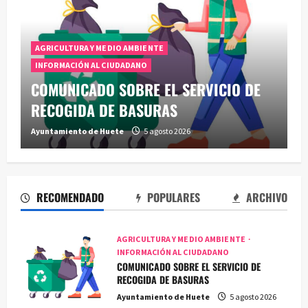
OBRAS Y SERVICIOS
Instalada la nueva bomba de impulsión
de agua en 24 horas desde su fallo
Ayuntamiento de Huete
31 julio 2026
RECOMENDADO
POPULARES
ARCHIVO
AGRICULTURA Y MEDIO AMBIENTE
INFORMACIÓN AL CIUDADANO
COMUNICADO SOBRE EL SERVICIO DE
RECOGIDA DE BASURAS
Ayuntamiento de Huete
5 agosto 2026