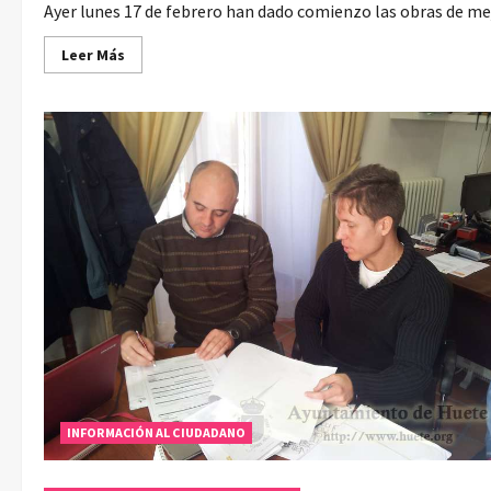
Ayer lunes 17 de febrero han dado comienzo las obras de mejo
Leer
Leer Más
más
acerca
de
Esta
semana
han
comenzado
las
obras
en
Huete
del
Plan
de
Obras
de
Diputación
INFORMACIÓN AL CIUDADANO