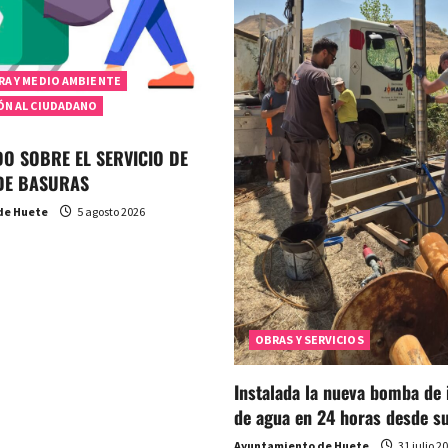
RA Y MEDIO AMBIENTE
ÓN AL CIUDADANO
O SOBRE EL SERVICIO DE
DE BASURAS
de Huete
5 agosto 2026
OBRAS Y SERVICIOS
Instalada la nueva bomba de
de agua en 24 horas desde su
Ayuntamiento de Huete
31 julio 2