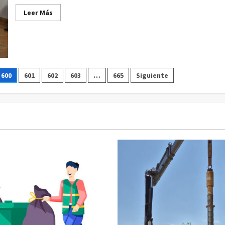
Leer
Leer Más
más
acerca
de
Exposición
del
fotógrafo
optense
Carlos
González
600
601
602
603
…
665
Siguiente
en
San
Clemente