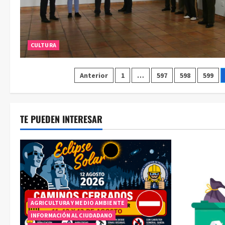
CULTURA
Paginación
Anterior
1
…
597
598
599
de
entradas
TE PUEDEN INTERESAR
AGRICULTURA Y MEDIO AMBIENTE
INFORMACIÓN AL CIUDADANO