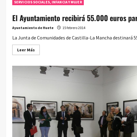
SERVICIOS SOCIALES, INFANCIA Y MUJER
El Ayuntamiento recibirá 55.000 euros pa
Ayuntamiento de Huete
15 febrero 2014
La Junta de Comunidades de Castilla-La Mancha destinará 55
Leer
Leer Más
más
acerca
de
El
Ayuntamiento
recibirá
55.000
euros
para
mantener
el
Centro
de
La
Mujer