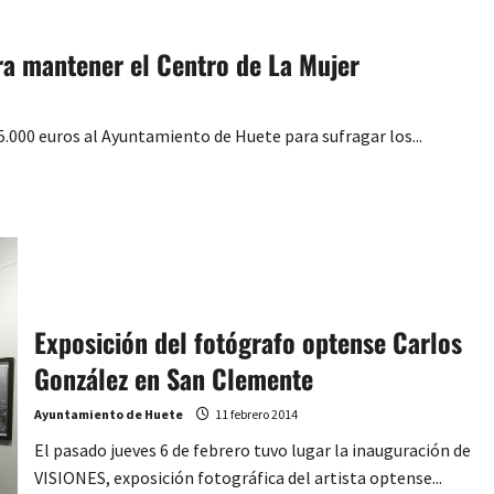
Convenio
entre
Ayuntamiento
ra mantener el Centro de La Mujer
y
Unión
Fenosa
.000 euros al Ayuntamiento de Huete para sufragar los...
Exposición del fotógrafo optense Carlos
González en San Clemente
Ayuntamiento de Huete
11 febrero 2014
El pasado jueves 6 de febrero tuvo lugar la inauguración de
VISIONES, exposición fotográfica del artista optense...