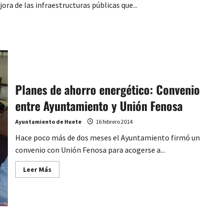
ra de las infraestructuras públicas que...
Planes de ahorro energético: Convenio
entre Ayuntamiento y Unión Fenosa
Ayuntamiento de Huete
16 febrero 2014
Hace poco más de dos meses el Ayuntamiento firmó un
convenio con Unión Fenosa para acogerse a...
Leer
Leer Más
más
acerca
de
Planes
de
ahorro
energético: