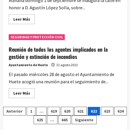
Mañana domingo 1 de septiembre se inaugura la calle en
restaurado
honor a D. Agustín López Solla, sobre...
Leer
Leer Más
más
acerca
de
Calle
SEGURIDAD Y PROTECCIÓN CIVIL
de
Agustín
López
Reunión de todos los agentes implicados en la
Solla
gestión y extinción de incendios
Ayuntamiento de Huete
31 agosto 2013
El pasado miércoles 28 de agosto el Ayuntamiento de
Huete acogió una reunión para el seguimiento de...
Leer
Leer Más
más
acerca
de
Paginación
Reunión
Anterior
1
…
619
620
621
622
623
624
de
todos
625
…
665
Siguiente
de
los
agentes
implicados