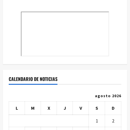
entradas
en
la
gestión
y
extinción
de
incendios
CALENDARIO DE NOTICIAS
agosto 2026
L
M
X
J
V
S
D
1
2