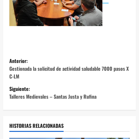
N
Anterior:
a
Gestionada la solicitud de actividad saludable 7000 pasos X
C-LM
v
Siguiente:
e
Talleres Medievales – Santas Justa y Rufina
g
a
HISTORIAS RELACIONADAS
c