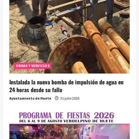
d
a
s
OBRAS Y SERVICIOS
Instalada la nueva bomba de impulsión de agua en
24 horas desde su fallo
Ayuntamiento de Huete
31 julio 2026