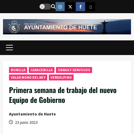
Saltar
Instragram
Twitter
Facebook
Email
al
contenido
Menú
principal
BONILLA
CARACENILLA
OBRAS Y SERVICIOS
VALDEMORO DEL REY
VERDELPINO
Primera semana de trabajo del nuevo
Equipo de Gobierno
Ayuntamiento de Huete
23 junio 2023