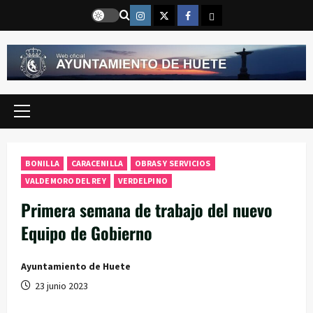
Saltar
Instragram
Twitter
Facebook
Email
al
contenido
Menú
principal
BONILLA
CARACENILLA
OBRAS Y SERVICIOS
VALDEMORO DEL REY
VERDELPINO
Primera semana de trabajo del nuevo
Equipo de Gobierno
Ayuntamiento de Huete
23 junio 2023