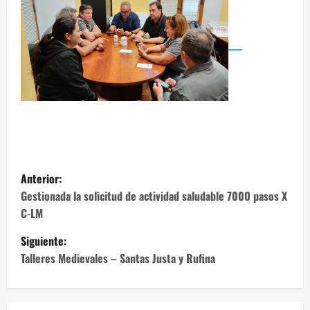
N
Anterior:
a
Gestionada la solicitud de actividad saludable 7000 pasos X
C-LM
v
Siguiente:
e
Talleres Medievales – Santas Justa y Rufina
g