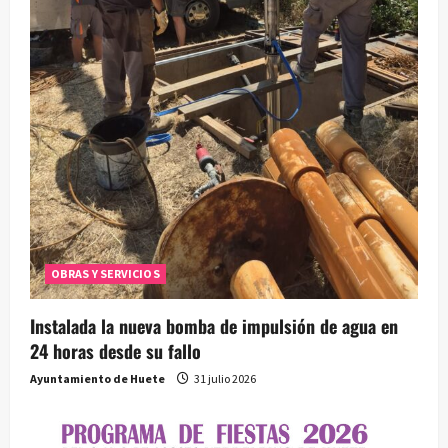
a
d
a
s
OBRAS Y SERVICIOS
Instalada la nueva bomba de impulsión de agua en
24 horas desde su fallo
Ayuntamiento de Huete
31 julio 2026