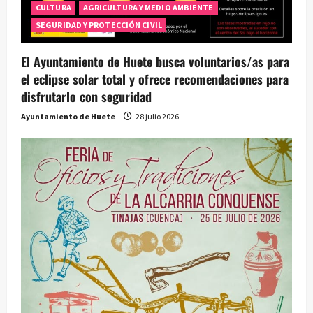
CULTURA
AGRICULTURA Y MEDIO AMBIENTE
e
SEGURIDAD Y PROTECCIÓN CIVIL
n
El Ayuntamiento de Huete busca voluntarios/as para
t
el eclipse solar total y ofrece recomendaciones para
disfrutarlo con seguridad
r
Ayuntamiento de Huete
28 julio 2026
a
d
a
s