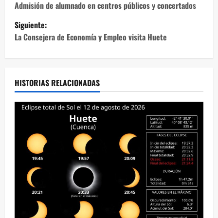
a
Admisión de alumnado en centros públicos y concertados
Siguiente:
v
La Consejera de Economía y Empleo visita Huete
e
g
HISTORIAS RELACIONADAS
a
c
i
ó
n
d
e