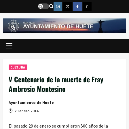
Saltar
Instragram
Twitter
Facebook
Email
al
contenido
Menú
principal
CULTURA
V Centenario de la muerte de Fray
Ambrosio Montesino
Ayuntamiento de Huete
29 enero 2014
El pasado 29 de enero se cumplieron 500 años de la