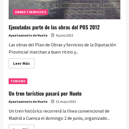
OBRAS Y SERVICIOS
Ejecutadas parte de las obras del POS 2012
Ayuntamiento de Huete
4 junio 2013
Las obras del Plan de Obras y Servicios de la Diputación
Provincial marchan a buen ritmo y...
Leer
Leer Más
más
acerca
de
Ejecutadas
TURISMO
parte
de
las
Un tren turístico pasará por Huete
obras
del
Ayuntamiento de Huete
31 mayo 2013
POS
2012
Un tren histórico recorrerá la línea convencional de
Madrid a Cuenca el domingo 2 de junio, organizado...