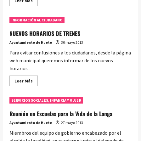
Leer
Leer Más
más
acerca
de
Un
INFORMACIÓN AL CIUDADANO
tren
turístico
pasará
NUEVOS HORARIOS DE TRENES
por
Huete
Ayuntamiento de Huete
30 mayo 2013
Para evitar confusiones a los ciudadanos, desde la página
web municipal queremos informar de los nuevos
horarios...
Leer
Leer Más
más
acerca
de
NUEVOS
SERVICIOS SOCIALES, INFANCIA Y MUJER
HORARIOS
DE
TRENES
Reunión en Escuelas para la Vida de la Langa
Ayuntamiento de Huete
27 mayo 2013
Miembros del equipo de gobierno encabezado por el
alcalde la localidad, se reunieron junto al delegado de...